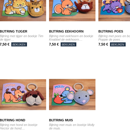
BIJTRING TIJGER
BIJTRING EEKHOORN
BIJTRING POES
Bijtring met tijger en boekje Tim
Bijtring met eekhoorn en boekje
Bijtring met poes en b
de tijger....
Knabbel de eekhoorn....
Poppie de poes....
7,50 €
7,50 €
7,50 €
BEKIJKEN
BEKIJKEN
BEKIJKEN
BIJTRING HOND
BIJTRING MUIS
Bijtring met hond en boekje
Bijtring met muis en boekje Molly
Hector de hond....
de muis.