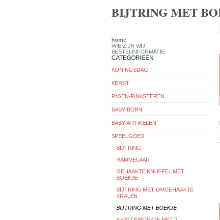
BIJTRING MET B
home
WIE ZIJN WIJ
BESTELINFORMATIE
CATEGORIEEN
KONINGSDAG
KERST
PASEN-PINKSTEREN
BABY BORN
BABY-ARTIKELEN
SPEELGOED
BIJTRING
RAMMELAAR
GEHAAKTE KNUFFEL MET
BOEKJE
BIJTRING MET OMGEHAAKTE
KRALEN
BIJTRING MET BOEKJE
KARTONBOEKJE MET 2