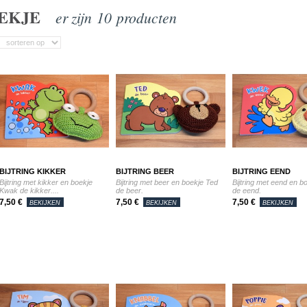
OEKJE
er zijn 10 producten
BIJTRING KIKKER
BIJTRING BEER
BIJTRING EEND
Bijtring met kikker en boekje
Bijtring met beer en boekje Ted
Bijtring met eend en 
Kwak de kikker....
de beer.
de eend.
7,50 €
7,50 €
7,50 €
BEKIJKEN
BEKIJKEN
BEKIJKEN