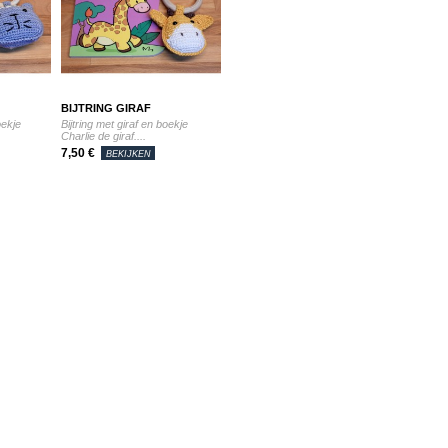
BIJTRING GIRAF
oekje
Bijtring met giraf en boekje
Charlie de giraf....
7,50 €
BEKIJKEN