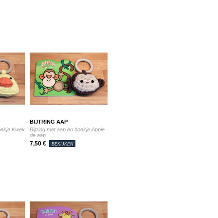
BIJTRING AAP
boekje Kwek
Bijtring met aap en boekje Appie
de aap.
7,50 €
BEKIJKEN