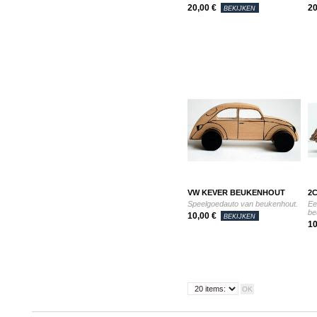
20,00 €
20
BEKIJKEN
VW KEVER BEUKENHOUT
2C
Speelgoedauto van beukenhout.
Ee
be
10,00 €
BEKIJKEN
10