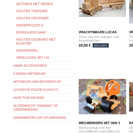
AUTOBUS MET DIEREN
HOUTEN TREKDIER
HOUTEN GRIJPDIER
KINDERPUZZELS
VRACHTWAGEN LUCAS
V
BORDUURSCHAAP
Truck met een oplegger met
Tr
HOUTEN GEOBORD MET
boomstammen.
vo
ELASTIEK
20,00 €
25
BEKIJKEN
KNIKKERSPEL
SPEELGOED SET IJS
HAAR-ACCESSOIRES
CADEAU-ARTIKELEN
ARTIKELEN VAN SPIJKERSTOF
LOGISCHE PUZZELS (HOUT)
HUIS-TUIN-KEUKEN
IN OPDRACHT GEMAAKT OF
GEREPAREERD
DRAADMODELLEN OP AANVRAAG
WEGWERKERS SET VAN 3
R
Basisvoertuig met drie
Ho
verschillende onderdelen om
mo