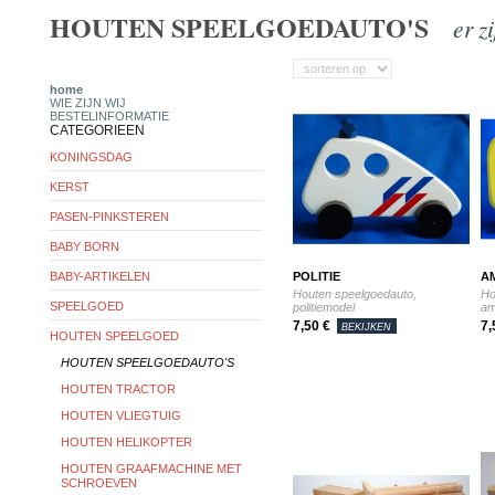
HOUTEN SPEELGOEDAUTO'S
er z
home
WIE ZIJN WIJ
BESTELINFORMATIE
CATEGORIEEN
KONINGSDAG
KERST
PASEN-PINKSTEREN
BABY BORN
BABY-ARTIKELEN
POLITIE
A
Houten speelgoedauto,
Ho
SPEELGOED
politiemodel
am
7,50 €
7,
BEKIJKEN
HOUTEN SPEELGOED
HOUTEN SPEELGOEDAUTO'S
HOUTEN TRACTOR
HOUTEN VLIEGTUIG
HOUTEN HELIKOPTER
HOUTEN GRAAFMACHINE MET
SCHROEVEN