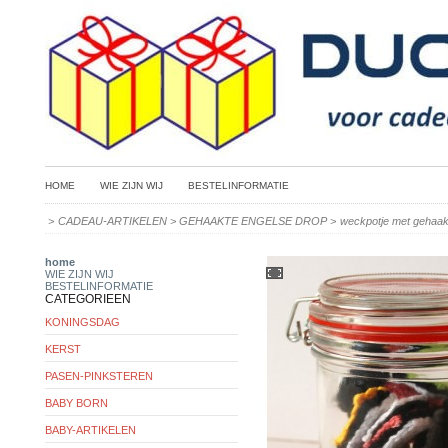
HOME
WIE ZIJN WIJ
BESTELINFORMATIE
>
CADEAU-ARTIKELEN
>
GEHAAKTE ENGELSE DROP
>
weckpotje met gehaak
home
WIE ZIJN WIJ
BESTELINFORMATIE
CATEGORIEEN
KONINGSDAG
KERST
PASEN-PINKSTEREN
BABY BORN
BABY-ARTIKELEN