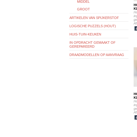
MIDDEL
H
K
GROOT
Ho
in
ARTIKELEN VAN SPIJKERSTOF
ge
Af
LOGISCHE PUZZELS (HOUT)
HUIS-TUIN-KEUKEN
IN OPDRACHT GEMAAKT OF
GEREPAREERD
DRAADMODELLEN OP AANVRAAG
H
K
Ho
in
ge
Af