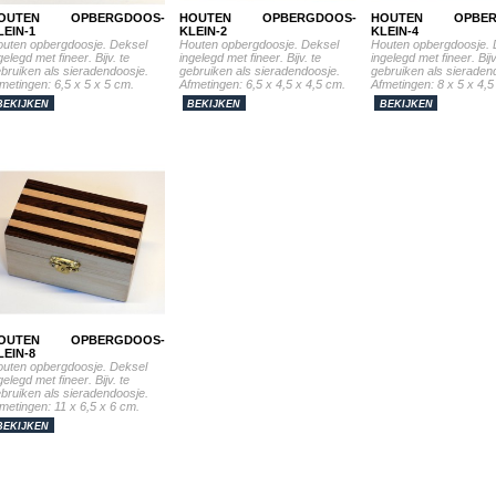
OUTEN OPBERGDOOS-
HOUTEN OPBERGDOOS-
HOUTEN OPBER
LEIN-1
KLEIN-2
KLEIN-4
uten opbergdoosje. Deksel
Houten opbergdoosje. Deksel
Houten opbergdoosje. 
gelegd met fineer. Bijv. te
ingelegd met fineer. Bijv. te
ingelegd met fineer. Bijv
bruiken als sieradendoosje.
gebruiken als sieradendoosje.
gebruiken als sieraden
metingen: 6,5 x 5 x 5 cm.
Afmetingen: 6,5 x 4,5 x 4,5 cm.
Afmetingen: 8 x 5 x 4,5
BEKIJKEN
BEKIJKEN
BEKIJKEN
OUTEN OPBERGDOOS-
LEIN-8
uten opbergdoosje. Deksel
gelegd met fineer. Bijv. te
bruiken als sieradendoosje.
metingen: 11 x 6,5 x 6 cm.
BEKIJKEN