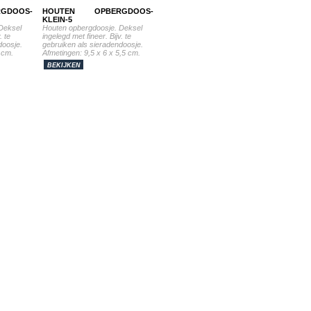
GDOOS-
HOUTEN OPBERGDOOS-
KLEIN-5
Deksel
Houten opbergdoosje. Deksel
. te
ingelegd met fineer. Bijv. te
doosje.
gebruiken als sieradendoosje.
 cm.
Afmetingen: 9,5 x 6 x 5,5 cm.
BEKIJKEN