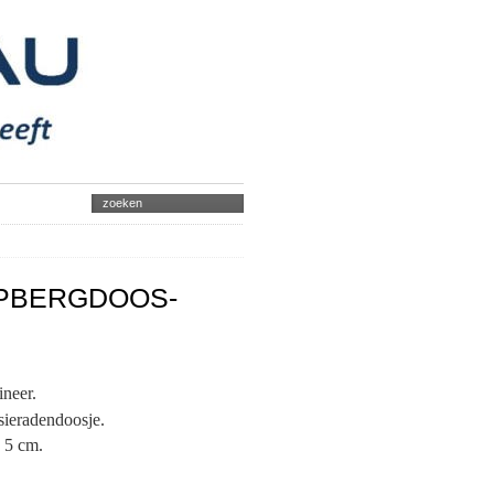
PBERGDOOS-
.
ineer.
 sieradendoosje.
 5 cm.